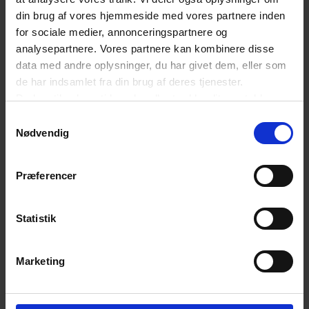
Sammen
din brug af vores hjemmeside med vores partnere inden
om
for sociale medier, annonceringspartnere og
Børsen
analysepartnere. Vores partnere kan kombinere disse
data med andre oplysninger, du har givet dem, eller som
de har indsamlet fra din brug af deres tjenester.
Du kan til enhver tid ændre eller trække dit samtykke
tilbage ved at trykke på det runde ikon nederst i venstre
Samtykkevalg
hjørne på websitet.
Nødvendig
Læs cookiepolitik
Præferencer
Statistik
Marketing