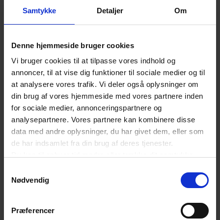
herunder P.S. Krøyers enestående maleri ”Fra
Samtykke
Detaljer
Om
Københavns Børs”.
Denne hjemmeside bruger cookies
Vi bruger cookies til at tilpasse vores indhold og
Savværksejer Palle Nielsen fortalte om arbejdet med at
annoncer, til at vise dig funktioner til sociale medier og til
levere træ til genopførelsen,
at analysere vores trafik. Vi deler også oplysninger om
din brug af vores hjemmeside med vores partnere inden
for sociale medier, annonceringspartnere og
analysepartnere. Vores partnere kan kombinere disse
data med andre oplysninger, du har givet dem, eller som
Savværksejer Palle Nielsen fortalte om arbejdet med at
de har indsamlet fra din brug af deres tjenester.
levere træ til genopførelsen, og stenhuggermester Peter
Du kan til enhver tid ændre eller trække dit samtykke
Michael Jensen fortalte om sandstensarbejderne.
tilbage ved at trykke på det runde ikon nederst i venstre
Samtykkevalg
hjørne på websitet.
Nødvendig
Læs cookiepolitik
Tæt på genopførelsen
Præferencer