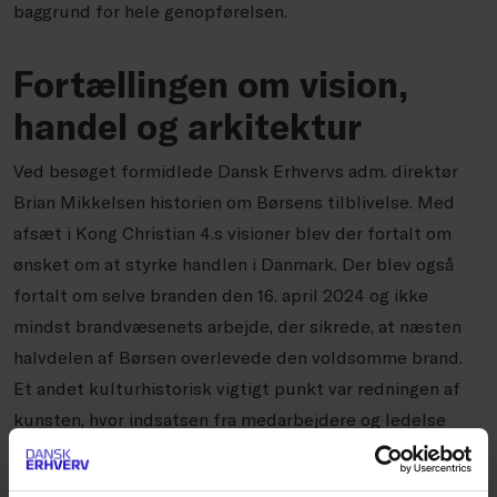
baggrund for hele genopførelsen.
Fortællingen om vision,
handel og arkitektur
Ved besøget formidlede Dansk Erhvervs adm. direktør
Brian Mikkelsen historien om Børsens tilblivelse. Med
afsæt i Kong Christian 4.s visioner blev der fortalt om
ønsket om at styrke handlen i Danmark. Der blev også
fortalt om selve branden den 16. april 2024 og ikke
mindst brandvæsenets arbejde, der sikrede, at næsten
halvdelen af Børsen overlevede den voldsomme brand.
Et andet kulturhistorisk vigtigt punkt var redningen af
kunsten, hvor indsatsen fra medarbejdere og ledelse
samt frivillige, Livgarden, politi og brandfolk sikrede, at
op imod 98 % af kunsten på Børsen blev reddet,